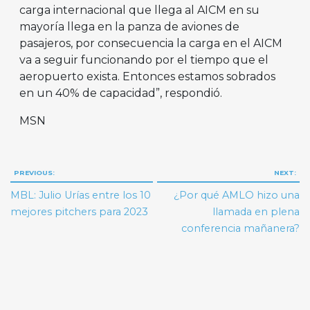
carga internacional que llega al AICM en su
mayoría llega en la panza de aviones de
pasajeros, por consecuencia la carga en el AICM
va a seguir funcionando por el tiempo que el
aeropuerto exista. Entonces estamos sobrados
en un 40% de capacidad”, respondió.
MSN
Navegación
PREVIOUS:
NEXT:
de
MBL: Julio Urías entre los 10
¿Por qué AMLO hizo una
entradas
mejores pitchers para 2023
llamada en plena
conferencia mañanera?