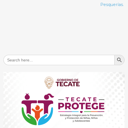
Pesquerías.
Search But
Search
for: