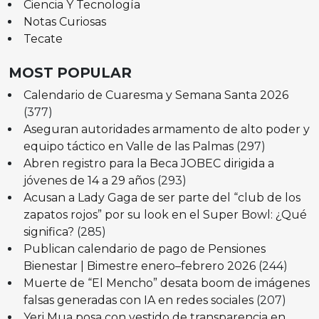
Ciencia Y Tecnología
Notas Curiosas
Tecate
MOST POPULAR
Calendario de Cuaresma y Semana Santa 2026
(377)
Aseguran autoridades armamento de alto poder y
equipo táctico en Valle de las Palmas
(297)
Abren registro para la Beca JOBEC dirigida a
jóvenes de 14 a 29 años
(293)
Acusan a Lady Gaga de ser parte del “club de los
zapatos rojos” por su look en el Super Bowl: ¿Qué
significa?
(285)
Publican calendario de pago de Pensiones
Bienestar | Bimestre enero–febrero 2026
(244)
Muerte de “El Mencho” desata boom de imágenes
falsas generadas con IA en redes sociales
(207)
Yeri Mua posa con vestido de transparencia en