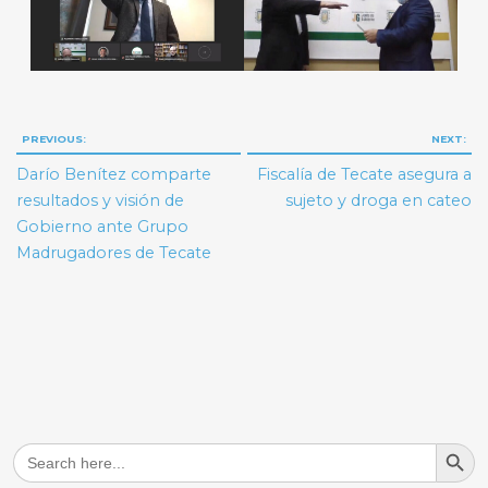
Navegación
PREVIOUS:
NEXT:
de
Darío Benítez comparte
Fiscalía de Tecate asegura a
entradas
resultados y visión de
sujeto y droga en cateo
Gobierno ante Grupo
Madrugadores de Tecate
Search But
Search
for: