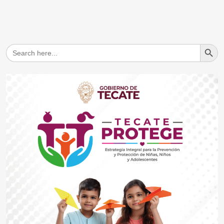
Search But
Search
for: