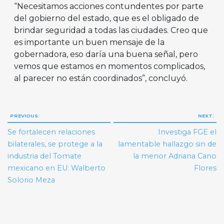
“Necesitamos acciones contundentes por parte
del gobierno del estado, que es el obligado de
brindar seguridad a todas las ciudades. Creo que
es importante un buen mensaje de la
gobernadora, eso daría una buena señal, pero
vemos que estamos en momentos complicados,
al parecer no están coordinados”, concluyó.
Navegación
PREVIOUS:
NEXT:
de
Se fortalecen relaciones
Investiga FGE el
entradas
bilaterales, se protege a la
lamentable hallazgo sin de
industria del Tomate
la menor Adriana Cano
mexicano en EU: Walberto
Flores
Solorio Meza