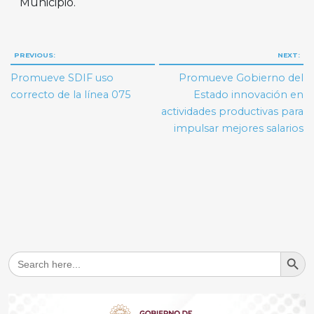
Municipio.
Navegación
PREVIOUS:
NEXT:
de
Promueve SDIF uso
Promueve Gobierno del
entradas
correcto de la línea 075
Estado innovación en
actividades productivas para
impulsar mejores salarios
Search But
Search
for: