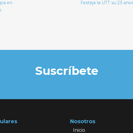
ipa en
Festeja la UTT su 23 aniv
s
Suscríbete
ulares
Nosotros
Inicio