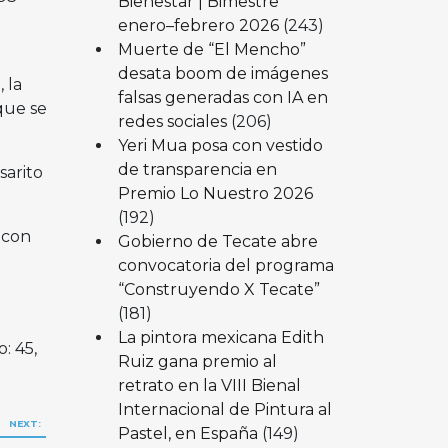
Bienestar | Bimestre
enero–febrero 2026
(243)
Muerte de “El Mencho”
desata boom de imágenes
 la
falsas generadas con IA en
que se
redes sociales
(206)
Yeri Mua posa con vestido
de transparencia en
sarito
Premio Lo Nuestro 2026
(192)
 con
Gobierno de Tecate abre
convocatoria del programa
“Construyendo X Tecate”
(181)
La pintora mexicana Edith
: 45,
Ruiz gana premio al
retrato en la VIII Bienal
Internacional de Pintura al
NEXT:
Pastel, en España
(149)