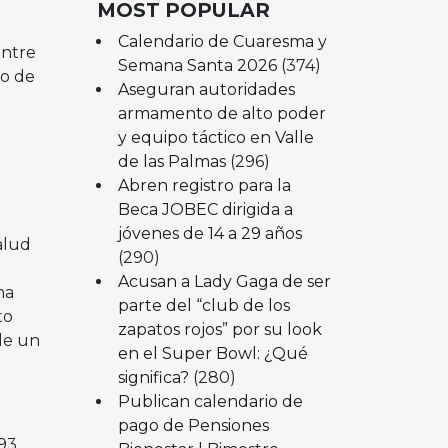
MOST POPULAR
Calendario de Cuaresma y
entre
Semana Santa 2026
(374)
jo de
Aseguran autoridades
armamento de alto poder
y equipo táctico en Valle
de las Palmas
(296)
Abren registro para la
Beca JOBEC dirigida a
jóvenes de 14 a 29 años
alud
(290)
Acusan a Lady Gaga de ser
na
parte del “club de los
to
zapatos rojos” por su look
de un
en el Super Bowl: ¿Qué
significa?
(280)
Publican calendario de
pago de Pensiones
193