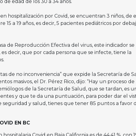
go de edad de los 30 a 34 años.
en hospitalización por Covid, se encuentran 3 niños, de 
tre 15 a 19 años, es decir, 5 pacientes pediátricos por deba
Tasa de Reproducción Efectiva del virus, este indicador se
 es decir, que por cada persona que se infecte, tiene la
os.
rtas de no inconveniencia” que expide la Secretaría de S
entos masivos, el Dr. Pérez Rico, dijo: “Hay un proceso de
emiólogos de la Secretaría de Salud, que se tardan, es u
ntes y que te da una puntuación, para poder dar el vis
seguridad y salud, tienes que tener 85 puntos a favor 
AS COVID EN BC
hospitalaria Covid en Baja California es de 44.41 %, con 