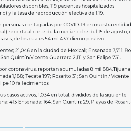
tiladores disponibles, 119 pacientes hospitalizados
io) y la tasa de reproducción efectiva de 1.19.
de personas contagiadas por COVID-19 en nuestra entidad,
al) reporta al corte de la medianoche del 15 de agosto, 
asos, de los cuales 54 mil 437 dieron positivo.
entes; 21,046 en la ciudad de Mexicali; Ensenada 7,711; Ro
n San Quintín/Vicente Guerrero 2,111 y San Felipe 731.
por coronavirus, reportan acumuladas 8 mil 884.Tijuana
nada 1,188; Tecate 197; Rosarito 31; San Quintín / Vicente
ipe 10 fallecimientos.
s casos activos, 1,034 en total, divididos de la siguiente
ana: 413 Ensenada: 164, San Quintín: 29, Playas de Rosarito
.