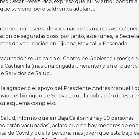
onso Oscar Pérez Rico, expresó que el invierno “pondrá a
a que se viene, pero saldremos adelante”.
ia tiene una reserva de vacunas de las marcas AstraZenec
ación de segundas dosis, por tanto, este lunes, la Secreta
untos de vacunación en Tijuana, Mexicali y Ensenada.
e vacunación se ubica en el Centro de Gobierno (Imos); en 
za Cachanilla (más una brigada itinerante) y en el puerto
de Servicios de Salud.
lla agradeció el apoyo del Presidente Andrés Manuel Ló
vío del biológico de Sinovac, que la población de esta e
n su esquema completo.
de Salud, informó que en Baja California hay 50 personas
6 no están vacunadas), aclaró que no hay menores de ed
usa de Covid y que la persona más joven que está bajo es