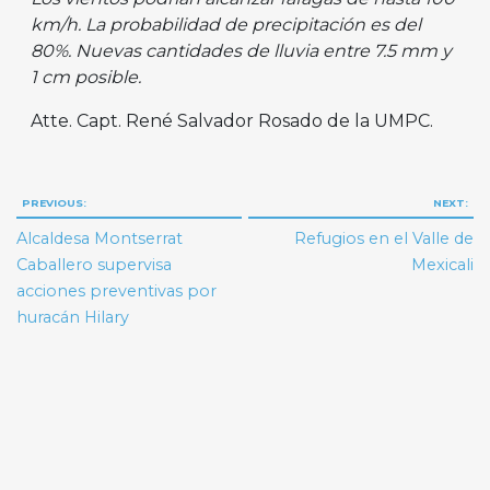
km/h. La probabilidad de precipitación es del
80%. Nuevas cantidades de lluvia entre 7.5 mm y
1 cm posible.
Atte. Capt. René Salvador Rosado de la UMPC.
Navegación
PREVIOUS:
NEXT:
de
Alcaldesa Montserrat
Refugios en el Valle de
entradas
Caballero supervisa
Mexicali
acciones preventivas por
huracán Hilary