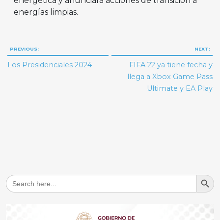
energética y anunciará acciones de transición a
energías limpias.
Navegación
PREVIOUS:
NEXT:
de
Los Presidenciales 2024
FIFA 22 ya tiene fecha y
entradas
llega a Xbox Game Pass
Ultimate y EA Play
Search But
Search
for: