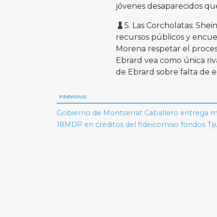
jóvenes desaparecidos que 
5. Las Corcholatas: Sh
recursos públicos y encues
Morena respetar el proce
Ebrard vea como única ri
de Ebrard sobre falta de 
Navegación
PREVIOUS:
de
Gobierno de Montserrat Caballero entrega m
18MDP en créditos del fideicomiso fondos Ti
entradas