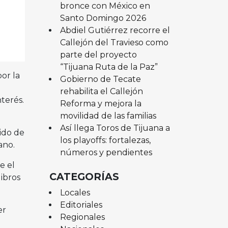
bronce con México en
Santo Domingo 2026
Abdiel Gutiérrez recorre el
Callejón del Travieso como
parte del proyecto
“Tijuana Ruta de la Paz”
or la
Gobierno de Tecate
e
rehabilita el Callejón
nterés.
Reforma y mejora la
movilidad de las familias
e
Así llega Toros de Tijuana a
ido de
los playoffs: fortalezas,
ano.
números y pendientes
e el
CATEGORÍAS
libros
Locales
Editoriales
er
Regionales