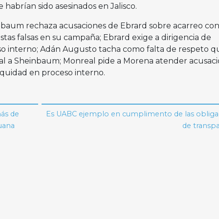
habrían sido asesinados en Jalisco.
einbaum rechaza acusaciones de Ebrard sobre acarreo co
tas falsas en su campaña; Ebrard exige a dirigencia de
so interno; Adán Augusto tacha como falta de respeto q
val a Sheinbaum; Monreal pide a Morena atender acusac
equidad en proceso interno.
ás de
Es UABC ejemplo en cumplimento de las obliga
juana
de transp