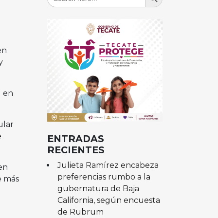
for:
en
y
d en
ular
e
ENTRADAS
RECIENTES
Julieta Ramírez encabeza
en
preferencias rumbo a la
e más
gubernatura de Baja
California, según encuesta
de Rubrum