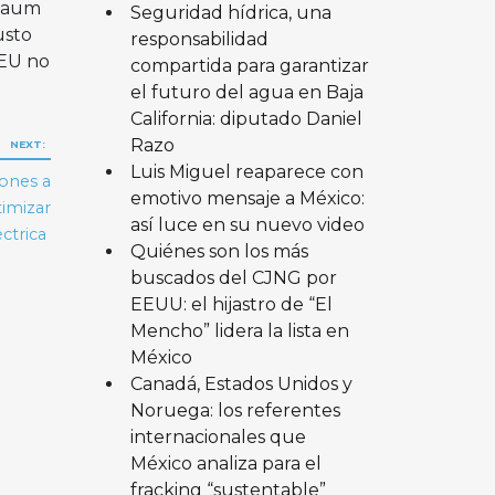
nbaum
Seguridad hídrica, una
usto
responsabilidad
 EU no
compartida para garantizar
el futuro del agua en Baja
California: diputado Daniel
Razo
NEXT:
Luis Miguel reaparece con
iones a
emotivo mensaje a México:
timizar
así luce en su nuevo video
éctrica
Quiénes son los más
buscados del CJNG por
EEUU: el hijastro de “El
Mencho” lidera la lista en
México
Canadá, Estados Unidos y
Noruega: los referentes
internacionales que
México analiza para el
fracking “sustentable”