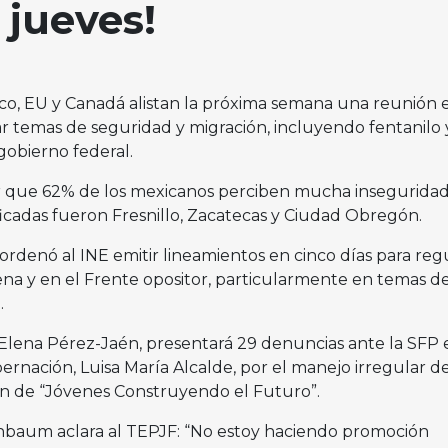
 jueves!
ico, EU y Canadá alistan la próxima semana una reunión 
ar temas de seguridad y migración, incluyendo fentanilo 
 gobierno federal.
cer que 62% de los mexicanos perciben mucha insegurida
ificadas fueron Fresnillo, Zacatecas y Ciudad Obregón.
 ordenó al INE emitir lineamientos en cinco días para reg
na y en el Frente opositor, particularmente en temas d
.
 Elena Pérez-Jaén, presentará 29 denuncias ante la SFP 
bernación, Luisa María Alcalde, por el manejo irregular d
ón de “Jóvenes Construyendo el Futuro”.
inbaum aclara al TEPJF: “No estoy haciendo promoción