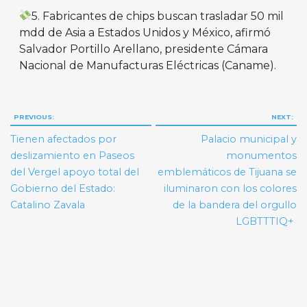
5. Fabricantes de chips buscan trasladar 50 mil
mdd de Asia a Estados Unidos y México, afirmó
Salvador Portillo Arellano, presidente Cámara
Nacional de Manufacturas Eléctricas (Caname).
Navegación
PREVIOUS:
NEXT:
de
Tienen afectados por
Palacio municipal y
entradas
deslizamiento en Paseos
monumentos
del Vergel apoyo total del
emblemáticos de Tijuana se
Gobierno del Estado:
iluminaron con los colores
Catalino Zavala
de la bandera del orgullo
LGBTTTIQ+