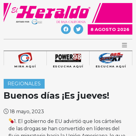
Skip
to
content
8 AGOSTO 2026
MIRA AQUÍ
ESCUCHA AQUÍ
ESCUCHA AQUÍ
REGIONALES
Buenos días ¡Es jueves!
18 mayo, 2023
1. El gobierno de EU advirtió que los cárteles
de las drogas se han convertido en líderes del
flujo migratorio hacia la Unión Americana, lo que