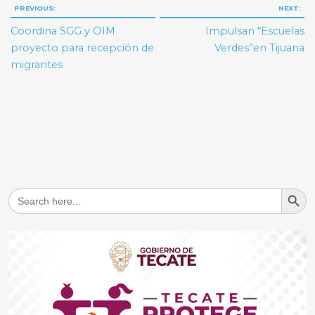
Navegación
PREVIOUS:
NEXT:
de
Coordina SGG y OIM
Impulsan “Escuelas
entradas
proyecto para recepción de
Verdes”en Tijuana
migrantes
Search But
Search
for: