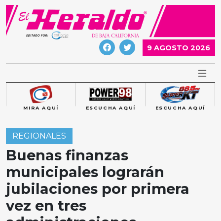
Skip
to
content
9 AGOSTO 2026
MIRA AQUÍ
ESCUCHA AQUÍ
ESCUCHA AQUÍ
REGIONALES
Buenas finanzas
municipales lograrán
jubilaciones por primera
vez en tres