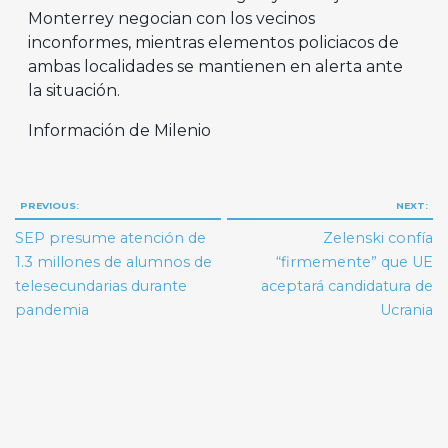
Monterrey negocian con los vecinos
inconformes, mientras elementos policiacos de
ambas localidades se mantienen en alerta ante
la situación.
Información de Milenio
Navegación
PREVIOUS:
NEXT:
de
SEP presume atención de
Zelenski confía
entradas
1.3 millones de alumnos de
“firmemente” que UE
telesecundarias durante
aceptará candidatura de
pandemia
Ucrania