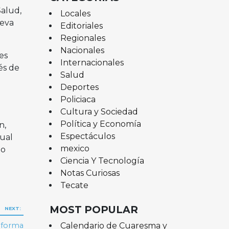
Salud,
Locales
ueva
Editoriales
Regionales
Nacionales
es
Internacionales
és de
Salud
Deportes
Policiaca
Cultura y Sociedad
Política y Economía
n,
Espectáculos
ual
mexico
lo
Ciencia Y Tecnología
Notas Curiosas
Tecate
MOST POPULAR
NEXT:
Calendario de Cuaresma y
aforma