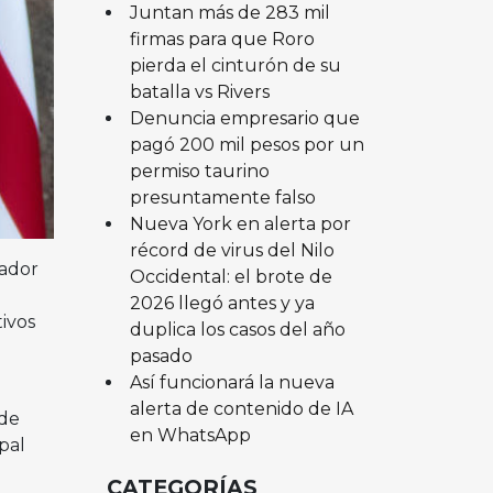
Juntan más de 283 mil
firmas para que Roro
pierda el cinturón de su
batalla vs Rivers
Denuncia empresario que
pagó 200 mil pesos por un
permiso taurino
presuntamente falso
Nueva York en alerta por
récord de virus del Nilo
rador
Occidental: el brote de
2026 llegó antes y ya
ivos
duplica los casos del año
pasado
Así funcionará la nueva
alerta de contenido de IA
 de
en WhatsApp
pal
CATEGORÍAS