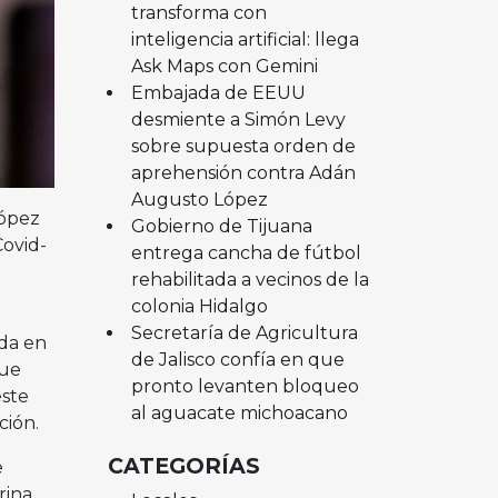
transforma con
inteligencia artificial: llega
Ask Maps con Gemini
Embajada de EEUU
desmiente a Simón Levy
sobre supuesta orden de
aprehensión contra Adán
Augusto López
López
Gobierno de Tijuana
Covid-
entrega cancha de fútbol
rehabilitada a vecinos de la
colonia Hidalgo
Secretaría de Agricultura
ada en
de Jalisco confía en que
que
pronto levanten bloqueo
este
al aguacate michoacano
ción.
CATEGORÍAS
e
rina