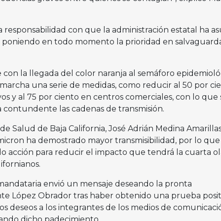
 responsabilidad con que la administración estatal ha a
, poniendo en todo momento la prioridad en salvaguarda
 con la llegada del color naranja al semáforo epidemioló
marcha una serie de medidas, como reducir al 50 por cie
vos y al 75 por ciento en centros comerciales, con lo que 
 contundente las cadenas de transmisión.
 de Salud de Baja California, José Adrián Medina Amarillas
micron ha demostrado mayor transmisibilidad, por lo que 
 acción para reducir el impacto que tendrá la cuarta ol
lifornianos.
 mandataria envió un mensaje deseando la pronta
nte López Obrador tras haber obtenido una prueba posit
s deseos a los integrantes de los medios de comunicaci
ando dicho padecimiento.