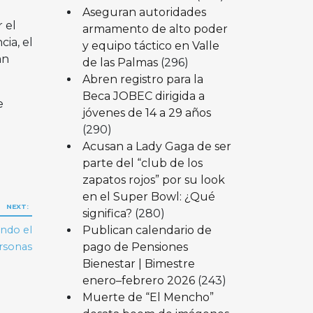
Aseguran autoridades
 el
armamento de alto poder
ia, el
y equipo táctico en Valle
an
de las Palmas
(296)
Abren registro para la
Beca JOBEC dirigida a
e
jóvenes de 14 a 29 años
(290)
Acusan a Lady Gaga de ser
parte del “club de los
zapatos rojos” por su look
en el Super Bowl: ¿Qué
NEXT:
significa?
(280)
Publican calendario de
ando el
pago de Pensiones
ersonas
Bienestar | Bimestre
enero–febrero 2026
(243)
Muerte de “El Mencho”