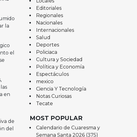
Locales
Editoriales
Regionales
sumido
Nacionales
r la
Internacionales
Salud
Deportes
gico
Policiaca
nto el
Cultura y Sociedad
se
Política y Economía
Espectáculos
,
mexico
las
Ciencia Y Tecnología
a en
Notas Curiosas
Tecate
MOST POPULAR
iva de
Calendario de Cuaresma y
ón del
Semana Santa 2026
(375)