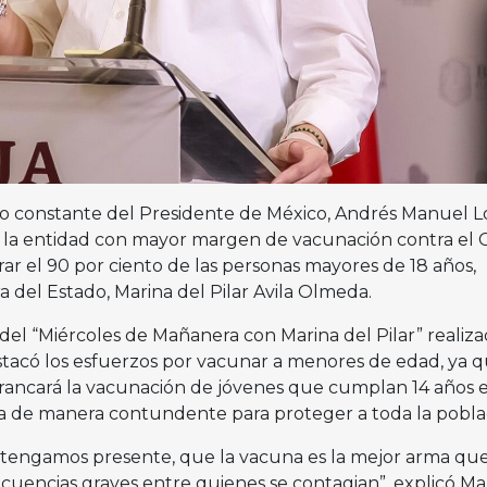
yo constante del Presidente de México, Andrés Manuel 
es la entidad con mayor margen de vacunación contra el 
erar el 90 por ciento de las personas mayores de 18 años,
 del Estado, Marina del Pilar Avila Olmeda.
del “Miércoles de Mañanera con Marina del Pilar” realiz
estacó los esfuerzos por vacunar a menores de edad, ya 
rrancará la vacunación de jóvenes que cumplan 14 años 
a de manera contundente para proteger a toda la pobla
 tengamos presente, que la vacuna es la mejor arma qu
cuencias graves entre quienes se contagian”, explicó Ma