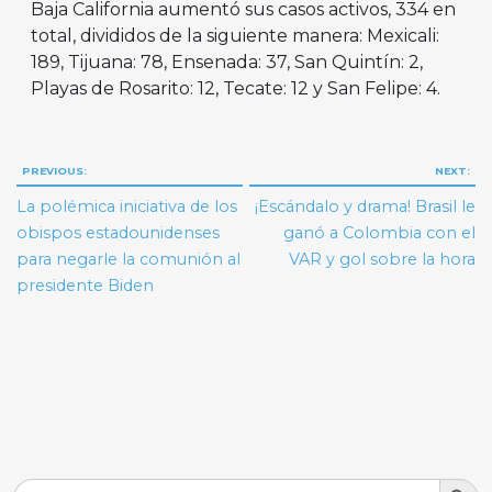
Baja California aumentó sus casos activos, 334 en
total, divididos de la siguiente manera: Mexicali:
189, Tijuana: 78, Ensenada: 37, San Quintín: 2,
Playas de Rosarito: 12, Tecate: 12 y San Felipe: 4.
Navegación
PREVIOUS:
NEXT:
de
La polémica iniciativa de los
¡Escándalo y drama! Brasil le
entradas
obispos estadounidenses
ganó a Colombia con el
para negarle la comunión al
VAR y gol sobre la hora
presidente Biden
Search But
Search