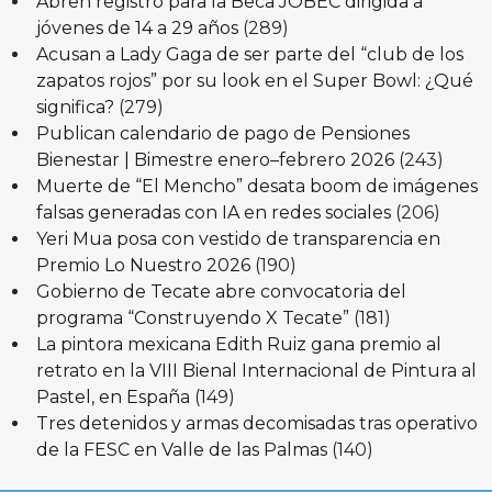
Abren registro para la Beca JOBEC dirigida a
jóvenes de 14 a 29 años
(289)
Acusan a Lady Gaga de ser parte del “club de los
zapatos rojos” por su look en el Super Bowl: ¿Qué
significa?
(279)
Publican calendario de pago de Pensiones
Bienestar | Bimestre enero–febrero 2026
(243)
Muerte de “El Mencho” desata boom de imágenes
falsas generadas con IA en redes sociales
(206)
Yeri Mua posa con vestido de transparencia en
Premio Lo Nuestro 2026
(190)
Gobierno de Tecate abre convocatoria del
programa “Construyendo X Tecate”
(181)
La pintora mexicana Edith Ruiz gana premio al
retrato en la VIII Bienal Internacional de Pintura al
Pastel, en España
(149)
Tres detenidos y armas decomisadas tras operativo
de la FESC en Valle de las Palmas
(140)