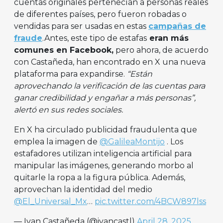
cuentas originales pertenecían a personas reales
de diferentes países, pero fueron robadas o
vendidas para ser usadas en estas
campañas de
fraude
.Antes, este tipo de estafas
eran más
comunes en Facebook,
pero ahora, de acuerdo
con Castañeda, han encontrado en X una nueva
plataforma para expandirse.
“Están
aprovechando la verificación de las cuentas para
ganar credibilidad y engañar a más personas”,
alertó en sus redes sociales.
En X ha circulado publicidad fraudulenta que
emplea la imagen de
@GalileaMontijo
. Los
estafadores utilizan inteligencia artificial para
manipular las imágenes, generando morbo al
quitarle la ropa a la figura pública. Además,
aprovechan la identidad del medio
@El_Universal_Mx
…
pic.twitter.com/4BCW897lss
— Ivan Castañeda (@ivancastl)
April 28, 2025