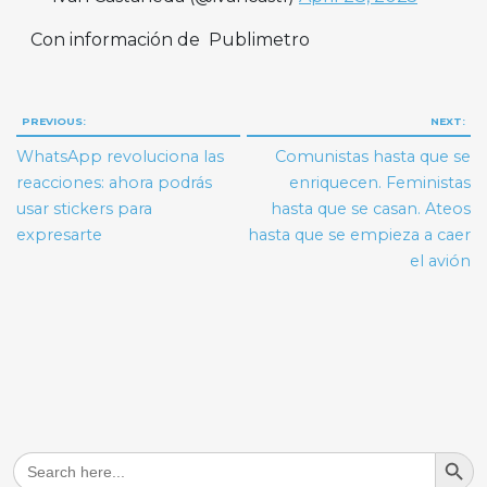
Con información de Publimetro
Navegación
PREVIOUS:
NEXT:
de
WhatsApp revoluciona las
Comunistas hasta que se
entradas
reacciones: ahora podrás
enriquecen. Feministas
usar stickers para
hasta que se casan. Ateos
expresarte
hasta que se empieza a caer
el avión
Search But
Search
for: