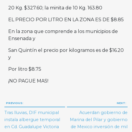
20 Kg. $327.60; la minita de 10 Kg. 163.80
EL PRECIO POR LITRO EN LA ZONA ES DE $8.85
En la zona que comprende a los municipios de
Ensenada y
San Quintín el precio por kilogramos es de $16.20
y
Por litro $8.75
¡NO PAGUE MAS!
Navegación
PREVIOUS:
NEXT:
de
Tras lluvias, DIF municipal
Acuerdan gobierno de
entradas
instala albergue temporal
Marina del Pilar y gobierno
en Cd. Guadalupe Victoria
de Mexico inversión de mil