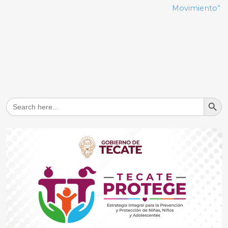
Movimiento”
Search But
Search
for: