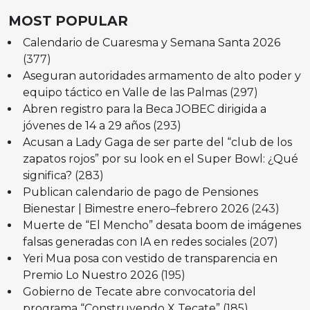
MOST POPULAR
Calendario de Cuaresma y Semana Santa 2026
(377)
Aseguran autoridades armamento de alto poder y
equipo táctico en Valle de las Palmas
(297)
Abren registro para la Beca JOBEC dirigida a
jóvenes de 14 a 29 años
(293)
Acusan a Lady Gaga de ser parte del “club de los
zapatos rojos” por su look en el Super Bowl: ¿Qué
significa?
(283)
Publican calendario de pago de Pensiones
Bienestar | Bimestre enero–febrero 2026
(243)
Muerte de “El Mencho” desata boom de imágenes
falsas generadas con IA en redes sociales
(207)
Yeri Mua posa con vestido de transparencia en
Premio Lo Nuestro 2026
(195)
Gobierno de Tecate abre convocatoria del
programa “Construyendo X Tecate”
(185)