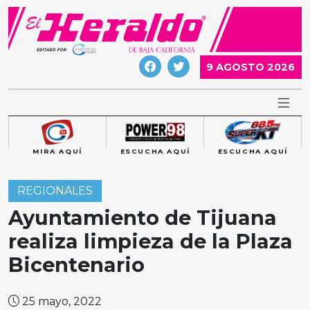
Skip
to
content
9 AGOSTO 2026
MIRA AQUÍ
ESCUCHA AQUÍ
ESCUCHA AQUÍ
REGIONALES
Ayuntamiento de Tijuana
realiza limpieza de la Plaza
Bicentenario
25 mayo, 2022