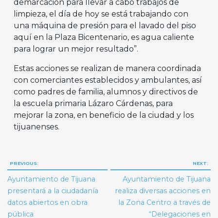
demarcación para llevar a cabo trabajos de
limpieza, el día de hoy se está trabajando con
una máquina de presión para el lavado del piso
aquí en la Plaza Bicentenario, es agua caliente
para lograr un mejor resultado”.
Estas acciones se realizan de manera coordinada
con comerciantes establecidos y ambulantes, así
como padres de familia, alumnos y directivos de
la escuela primaria Lázaro Cárdenas, para
mejorar la zona, en beneficio de la ciudad y los
tijuanenses.
Navegación
PREVIOUS:
NEXT:
de
Ayuntamiento de Tijuana
Ayuntamiento de Tijuana
entradas
presentará a la ciudadanía
realiza diversas acciones en
datos abiertos en obra
la Zona Centro a través de
pública
“Delegaciones en