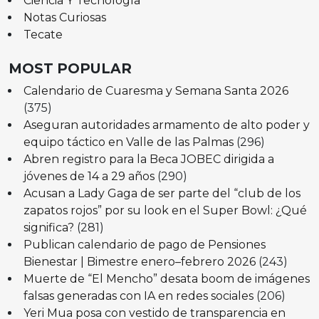
Ciencia Y Tecnología
Notas Curiosas
Tecate
MOST POPULAR
Calendario de Cuaresma y Semana Santa 2026
(375)
Aseguran autoridades armamento de alto poder y
equipo táctico en Valle de las Palmas
(296)
Abren registro para la Beca JOBEC dirigida a
jóvenes de 14 a 29 años
(290)
Acusan a Lady Gaga de ser parte del “club de los
zapatos rojos” por su look en el Super Bowl: ¿Qué
significa?
(281)
Publican calendario de pago de Pensiones
Bienestar | Bimestre enero–febrero 2026
(243)
Muerte de “El Mencho” desata boom de imágenes
falsas generadas con IA en redes sociales
(206)
Yeri Mua posa con vestido de transparencia en