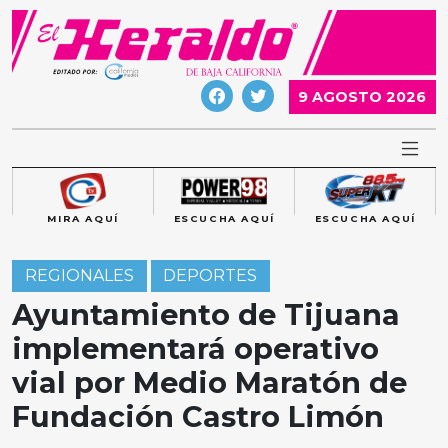
Skip
to
content
9 AGOSTO 2026
MIRA AQUÍ
ESCUCHA AQUÍ
ESCUCHA AQUÍ
REGIONALES
DEPORTES
Ayuntamiento de Tijuana
implementará operativo
vial por Medio Maratón de
Fundación Castro Limón