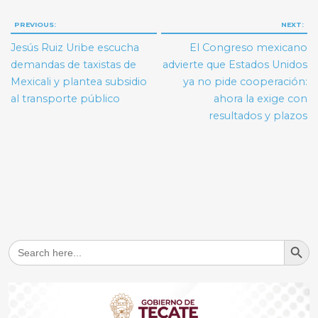
Navegación
PREVIOUS:
NEXT:
de
Jesús Ruiz Uribe escucha
El Congreso mexicano
entradas
demandas de taxistas de
advierte que Estados Unidos
Mexicali y plantea subsidio
ya no pide cooperación:
al transporte público
ahora la exige con
resultados y plazos
Search But
Search
for: