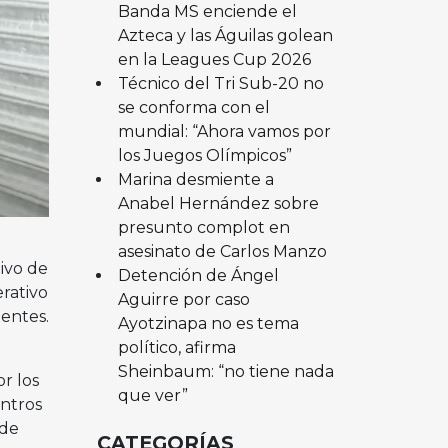
Banda MS enciende el
Azteca y las Águilas golean
en la Leagues Cup 2026
Técnico del Tri Sub-20 no
se conforma con el
mundial: “Ahora vamos por
los Juegos Olímpicos”
Marina desmiente a
Anabel Hernández sobre
presunto complot en
asesinato de Carlos Manzo
ivo de
Detención de Ángel
erativo
Aguirre por caso
tentes.
Ayotzinapa no es tema
político, afirma
Sheinbaum: “no tiene nada
r los
que ver”
entros
 de
CATEGORÍAS