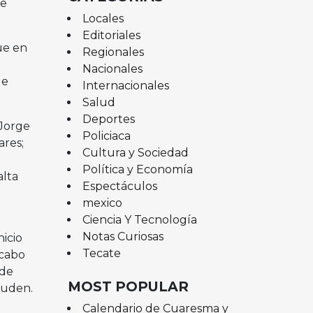
de
Locales
Editoriales
ue en
Regionales
Nacionales
de
Internacionales
Salud
Deportes
 Jorge
Policiaca
ares;
Cultura y Sociedad
Política y Economía
alta
Espectáculos
mexico
Ciencia Y Tecnología
Notas Curiosas
icio
Tecate
 cabo
 de
MOST POPULAR
cuden.
Calendario de Cuaresma y