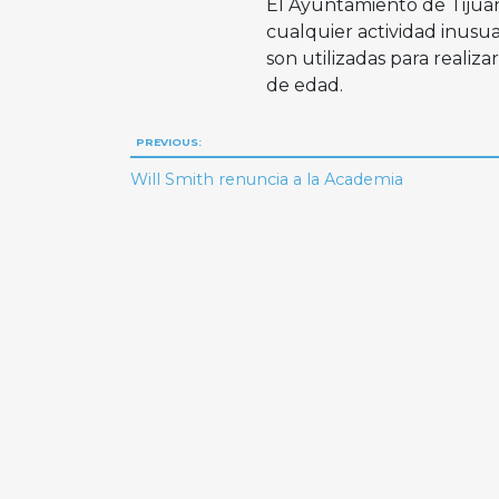
El Ayuntamiento de Tijuan
cualquier actividad inusua
son utilizadas para realiz
de edad.
Navegación
PREVIOUS:
de
Will Smith renuncia a la Academia
entradas