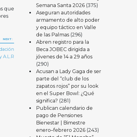
Semana Santa 2026
(375)
as que
Aseguran autoridades
ores
armamento de alto poder
y equipo táctico en Valle
de las Palmas
(296)
NEXT:
Abren registro para la
Beca JOBEC dirigida a
idación
jóvenes de 14 a 29 años
y A.L.R
(290)
Acusan a Lady Gaga de ser
parte del “club de los
zapatos rojos” por su look
en el Super Bowl: ¿Qué
significa?
(281)
Publican calendario de
pago de Pensiones
Bienestar | Bimestre
enero–febrero 2026
(243)