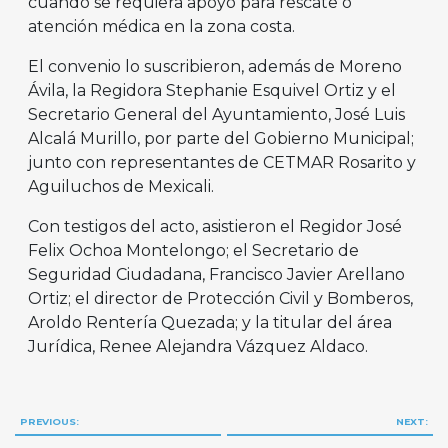
cuando se requiera apoyo para rescate o
atención médica en la zona costa.
El convenio lo suscribieron, además de Moreno
Ávila, la Regidora Stephanie Esquivel Ortiz y el
Secretario General del Ayuntamiento, José Luis
Alcalá Murillo, por parte del Gobierno Municipal;
junto con representantes de CETMAR Rosarito y
Aguiluchos de Mexicali.
Con testigos del acto, asistieron el Regidor José
Felix Ochoa Montelongo; el Secretario de
Seguridad Ciudadana, Francisco Javier Arellano
Ortiz; el director de Protección Civil y Bomberos,
Aroldo Rentería Quezada; y la titular del área
Jurídica, Renee Alejandra Vázquez Aldaco.
Navegación
PREVIOUS:
NEXT: