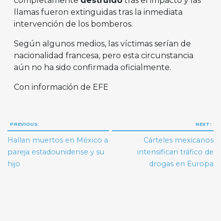
completamente
destruido
tras el impacto y las
llamas fueron extinguidas tras la inmediata
intervención de los bomberos.
Según algunos medios, las víctimas serían de
nacionalidad francesa, pero esta circunstancia
aún no ha sido confirmada oficialmente.
Con información de EFE
Navegación
PREVIOUS:
NEXT:
de
Hallan muertos en México a
Cárteles mexicanos
entradas
pareja estadounidense y su
intensifican tráfico de
hijo
drogas en Europa