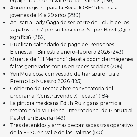
equipo táctico en Valle de las Palmas
(296)
Abren registro para la Beca JOBEC dirigida a
jóvenes de 14 a 29 años
(290)
Acusan a Lady Gaga de ser parte del “club de los
zapatos rojos” por su look en el Super Bowl: ¿Qué
significa?
(282)
Publican calendario de pago de Pensiones
Bienestar | Bimestre enero–febrero 2026
(243)
Muerte de “El Mencho” desata boom de imágenes
falsas generadas con IA en redes sociales
(206)
Yeri Mua posa con vestido de transparencia en
Premio Lo Nuestro 2026
(195)
Gobierno de Tecate abre convocatoria del
programa “Construyendo X Tecate”
(184)
La pintora mexicana Edith Ruiz gana premio al
retrato en la VIII Bienal Internacional de Pintura al
Pastel, en España
(149)
Tres detenidos y armas decomisadas tras operativo
de la FESC en Valle de las Palmas
(140)