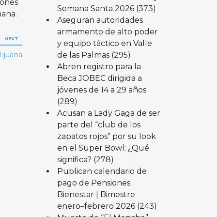
iones
Semana Santa 2026
(373)
mana.
Aseguran autoridades
armamento de alto poder
NEXT:
y equipo táctico en Valle
de las Palmas
(295)
Tijuana
Abren registro para la
Beca JOBEC dirigida a
jóvenes de 14 a 29 años
(289)
Acusan a Lady Gaga de ser
parte del “club de los
zapatos rojos” por su look
en el Super Bowl: ¿Qué
significa?
(278)
Publican calendario de
pago de Pensiones
Bienestar | Bimestre
enero–febrero 2026
(243)