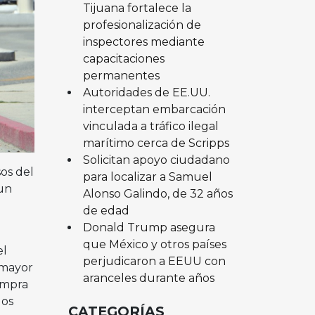
Tijuana fortalece la
profesionalización de
inspectores mediante
capacitaciones
permanentes
Autoridades de EE.UU.
interceptan embarcación
vinculada a tráfico ilegal
marítimo cerca de Scripps
Solicitan apoyo ciudadano
os del
para localizar a Samuel
 un
Alonso Galindo, de 32 años
de edad
Donald Trump asegura
que México y otros países
el
perjudicaron a EEUU con
n mayor
aranceles durante años
ompra
los
CATEGORÍAS