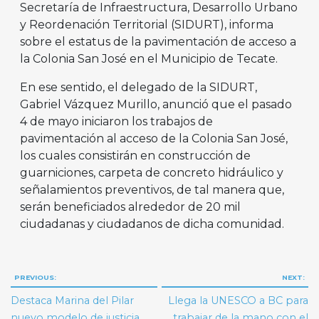
Secretaría de Infraestructura, Desarrollo Urbano
y Reordenación Territorial (SIDURT), informa
sobre el estatus de la pavimentación de acceso a
la Colonia San José en el Municipio de Tecate.
En ese sentido, el delegado de la SIDURT,
Gabriel Vázquez Murillo, anunció que el pasado
4 de mayo iniciaron los trabajos de
pavimentación al acceso de la Colonia San José,
los cuales consistirán en construcción de
guarniciones, carpeta de concreto hidráulico y
señalamientos preventivos, de tal manera que,
serán beneficiados alrededor de 20 mil
ciudadanas y ciudadanos de dicha comunidad.
Navegación
PREVIOUS:
NEXT:
de
Destaca Marina del Pilar
Llega la UNESCO a BC para
nuevo modelo de justicia
trabajar de la mano con el