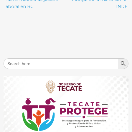
entradas
laboral en BC
INDE
Search But
Search
for: