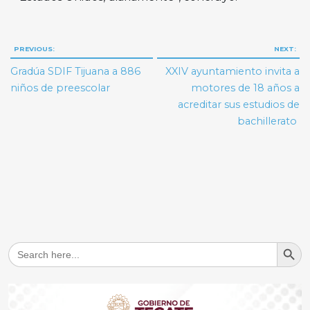
Navegación
PREVIOUS:
NEXT:
de
Gradúa SDIF Tijuana a 886
XXIV ayuntamiento invita a
entradas
niños de preescolar
motores de 18 años a
acreditar sus estudios de
bachillerato
Search But
Search
for: