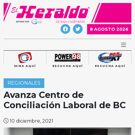
Skip
to
content
8 AGOSTO 2026
MIRA AQUÍ
ESCUCHA AQUÍ
ESCUCHA AQUÍ
REGIONALES
Avanza Centro de
Conciliación Laboral de BC
10 diciembre, 2021