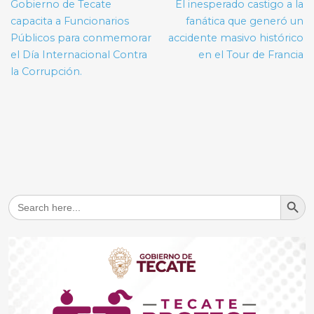
de
Gobierno de Tecate
El inesperado castigo a la
entradas
capacita a Funcionarios
fanática que generó un
Públicos para conmemorar
accidente masivo histórico
el Día Internacional Contra
en el Tour de Francia
la Corrupción.
Search But
Search
for: