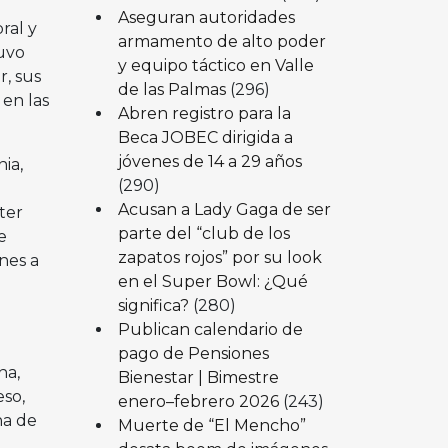
Aseguran autoridades
ral y
armamento de alto poder
tuvo
y equipo táctico en Valle
r, sus
de las Palmas
(296)
 en las
Abren registro para la
Beca JOBEC dirigida a
jóvenes de 14 a 29 años
nia,
(290)
Acusan a Lady Gaga de ser
ter
parte del “club de los
e
zapatos rojos” por su look
nes a
en el Super Bowl: ¿Qué
significa?
(280)
Publican calendario de
pago de Pensiones
na,
Bienestar | Bimestre
eso,
enero–febrero 2026
(243)
na de
Muerte de “El Mencho”