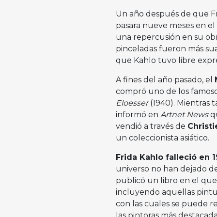
Un año después de que Fri
pasara nueve meses en el ho
una repercusión en su obr
pinceladas fueron más su
que Kahlo tuvo libre expre
A fines del año pasado, el
compró uno de los famosos
Eloesser
(1940). Mientras 
informó en
Artnet News
qu
vendió a través de
Christi
un coleccionista asiático.
Frida Kahlo falleció en 
universo no han dejado de
publicó un libro en el que
incluyendo aquellas pintur
con las cuales se puede re
las pintoras más destacadas