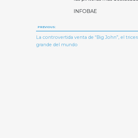
INFOBAE
Navegación
PREVIOUS:
de
La controvertida venta de “Big John”, el tric
grande del mundo
entradas