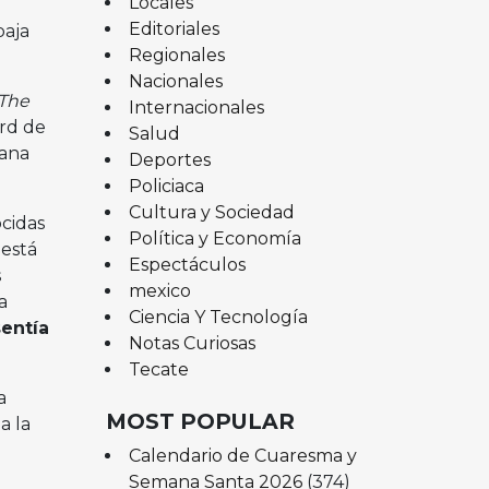
Locales
Editoriales
baja
Regionales
Nacionales
The
Internacionales
rd de
Salud
cana
Deportes
Policiaca
Cultura y Sociedad
ocidas
Política y Economía
 está
Espectáculos
s
mexico
a
Ciencia Y Tecnología
sentía
Notas Curiosas
Tecate
a
MOST POPULAR
a la
Calendario de Cuaresma y
Semana Santa 2026
(374)