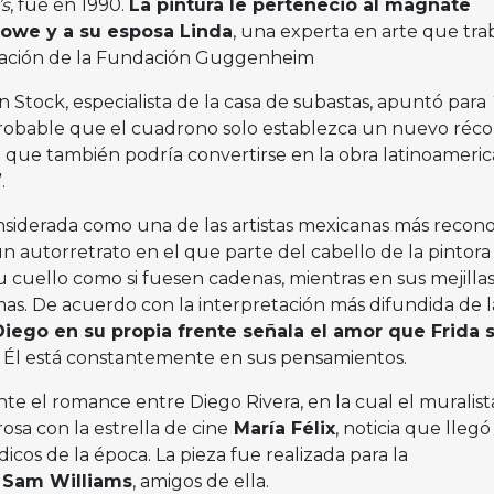
s
, fue en 1990.
La pintura le perteneció al magnate
lowe y a su esposa Linda
, una experta en arte que tra
tración de la Fundación Guggenheim
on Stock, especialista de la casa de subastas, apuntó para
probable que el cuadrono solo establezca un nuevo réco
ino que también podría convertirse en la obra latinoameri
.
onsiderada como una de las artistas mexicanas más recon
n autorretrato en el que parte del cabello de la pintora
 cuello como si fuesen cadenas, mientras en sus mejilla
as. De acuerdo con la interpretación más difundida de l
Diego en su propia frente señala el amor que Frida 
Él está constantemente en sus pensamientos.
te el romance entre Diego Rivera, en la cual el muralist
sa con la estrella de cine
María Félix
, noticia que llegó 
icos de la época. La pieza fue realizada para la
y
Sam Williams
, amigos de ella.