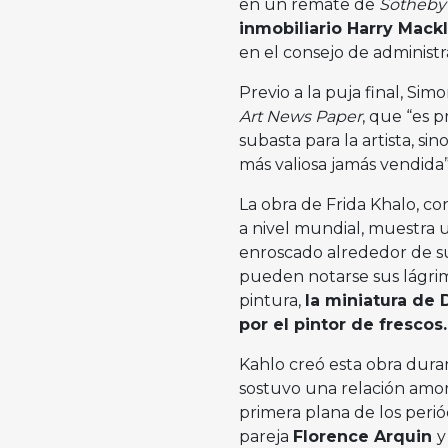
en un remate de
Sotheby’
inmobiliario Harry Mack
en el consejo de adminis
Previo a la puja final, Sim
Art News Paper
, que “es 
subasta para la artista, s
más valiosa jamás vendida”
La obra de Frida Khalo, c
a nivel mundial, muestra u
enroscado alrededor de su
pueden notarse sus lágrim
pintura,
la miniatura de 
por el pintor de frescos.
Kahlo creó esta obra duran
sostuvo una relación amoro
primera plana de los periód
pareja
Florence Arquin