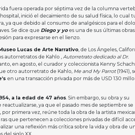
da fuera operada por séptima vez de la columna verteb
spital, inició el decaimiento de su salud física, lo cual 
a, ya que debido al consumo de analgésicos para el dolo
aves. Se dice que
Diego y yo
es una de sus últimas obras
sión para expresarse en el lienzo.
Museo Lucas de Arte Narrativo
, de Los Ángeles, Califor
 autorretratos de Kahlo ,
Autorretrato dedicado al Dr.
tanto, en agosto, el curador y coleccionista Kenny Schach
e otro autorretrato de Kahlo,
Me and My Parrot
(1941), s
e’s
en una transacción privada por más de USD 130 millo
1954, a la edad de 47 años
. Sin embargo, su obra y su
 reactualizarse, ya que el pasado mes de septiembre se
, por primera vez, reúne toda la obra de la artista mexica
as que pertenecen a colecciones privadas de difícil acc
alizar una reflexión más crítica sobre la vida y obra de u
 del siglo XX.