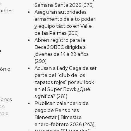
e
Semana Santa 2026
(376)
rantes
Aseguran autoridades
armamento de alto poder
y equipo táctico en Valle
de las Palmas
(296)
Abren registro para la
Beca JOBEC dirigida a
a
jóvenes de 14 a 29 años
(290)
Acusan a Lady Gaga de ser
ión o
parte del “club de los
zapatos rojos” por su look
en el Super Bowl: ¿Qué
significa?
(281)
planes
Publican calendario de
an
pago de Pensiones
ca o
Bienestar | Bimestre
enero–febrero 2026
(243)