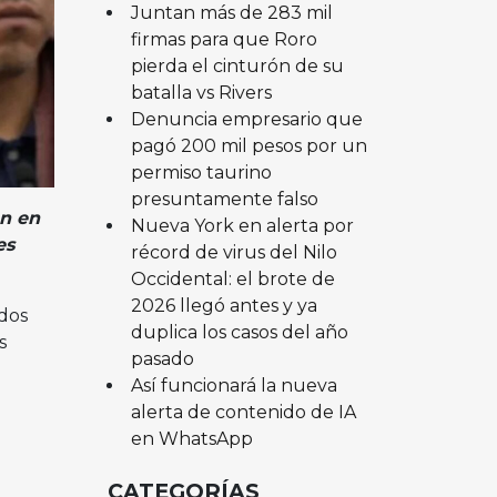
Juntan más de 283 mil
firmas para que Roro
pierda el cinturón de su
batalla vs Rivers
Denuncia empresario que
pagó 200 mil pesos por un
permiso taurino
presuntamente falso
en en
Nueva York en alerta por
es
récord de virus del Nilo
Occidental: el brote de
2026 llegó antes y ya
dos
duplica los casos del año
s
pasado
Así funcionará la nueva
alerta de contenido de IA
en WhatsApp
CATEGORÍAS