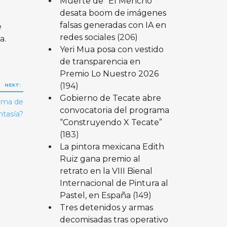
Muerte de “El Mencho”
desata boom de imágenes
falsas generadas con IA en
e
redes sociales
(206)
a.
Yeri Mua posa con vestido
de transparencia en
Premio Lo Nuestro 2026
(194)
NEXT:
Gobierno de Tecate abre
Fama de
convocatoria del programa
ntasía?
“Construyendo X Tecate”
(183)
La pintora mexicana Edith
Ruiz gana premio al
retrato en la VIII Bienal
Internacional de Pintura al
Pastel, en España
(149)
Tres detenidos y armas
decomisadas tras operativo