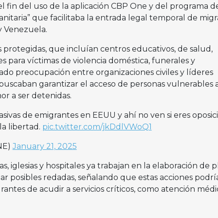
 fin del uso de la aplicación CBP One y del programa d
nitaria” que facilitaba la entrada legal temporal de mig
 y Venezuela.
s protegidas, que incluían centros educativos, de salud,
s para víctimas de violencia doméstica, funerales y
ado preocupación entre organizaciones civiles y líderes
 buscaban garantizar el acceso de personas vulnerables 
mor a ser detenidas.
ivas de emigrantes en EEUU y ahí no ven si eres oposic
a libertad.
pic.twitter.com/jkDdlVWoQ1
NE)
January 21, 2025
as, iglesias y hospitales ya trabajan en la elaboración de 
ar posibles redadas, señalando que estas acciones podrí
grantes de acudir a servicios críticos, como atención médi