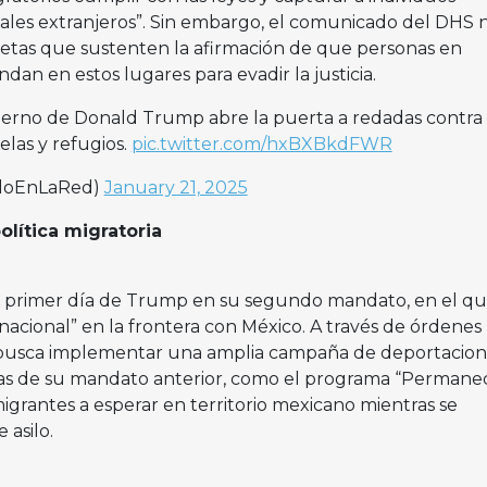
nales extranjeros”. Sin embargo, el comunicado del DHS 
etas que sustenten la afirmación de que personas en
ndan en estos lugares para evadir la justicia.
ierno de Donald Trump abre la puerta a redadas contra
elas y refugios.
pic.twitter.com/hxBXBkdFWR
idoEnLaRed)
January 21, 2025
olítica migratoria
el primer día de Trump en su segundo mandato, en el q
acional” en la frontera con México. A través de órdenes
o busca implementar una amplia campaña de deportacion
icas de su mandato anterior, como el programa “Permane
migrantes a esperar en territorio mexicano mientras se
 asilo.