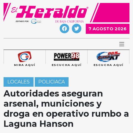
Skip
to
content
7 AGOSTO 2026
MIRA AQUÍ
ESCUCHA AQUÍ
ESCUCHA AQUÍ
LOCALES
POLICIACA
Autoridades aseguran
arsenal, municiones y
droga en operativo rumbo a
Laguna Hanson