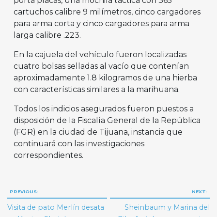
porta placas, una mochila táctica con 365
cartuchos calibre 9 milímetros, cinco cargadores
para arma corta y cinco cargadores para arma
larga calibre .223.
En la cajuela del vehículo fueron localizadas
cuatro bolsas selladas al vacío que contenían
aproximadamente 1.8 kilogramos de una hierba
con características similares a la marihuana.
Todos los indicios asegurados fueron puestos a
disposición de la Fiscalía General de la República
(FGR) en la ciudad de Tijuana, instancia que
continuará con las investigaciones
correspondientes.
Navegación
PREVIOUS:
NEXT:
de
Visita de pato Merlín desata
Sheinbaum y Marina del