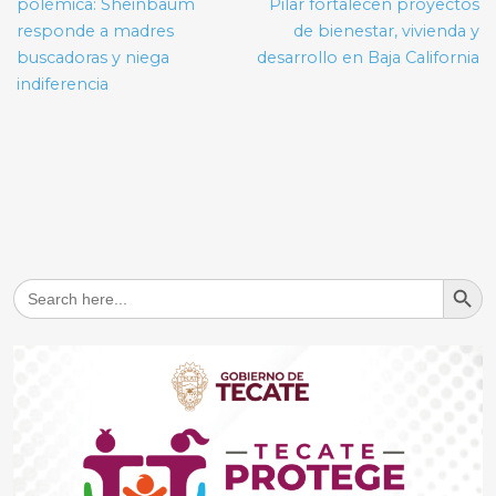
entradas
polémica: Sheinbaum
Pilar fortalecen proyectos
responde a madres
de bienestar, vivienda y
buscadoras y niega
desarrollo en Baja California
indiferencia
Search But
Search
for: