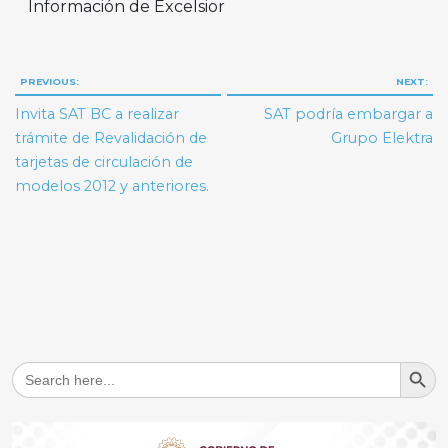
Información de Excelsior
Navegación
PREVIOUS:
NEXT:
de
Invita SAT BC a realizar
SAT podría embargar a
entradas
trámite de Revalidación de
Grupo Elektra
tarjetas de circulación de
modelos 2012 y anteriores.
Search But
Search
for: