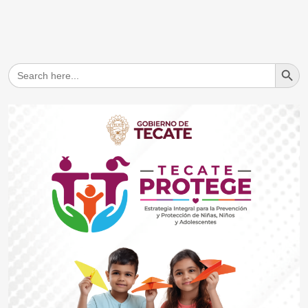
Search But
Search
for: