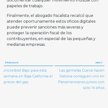
documentar cualquier movimiento inusual con
papeles de trabajo.
Finalmente, el abogado fiscalista recalcó que
atender oportunamente estos oficios digitales
puede prevenir sanciones más severas y
proteger la operación fiscal de los
contribuyentes, en especial de las pequeñas y
medianas empresas.
Navegación
PREVIOUS:
NEXT:
de
¡Increíble! Bajo para esta
Las gemelas Cueva hacen
entradas
semana en Baja California el
historia consiguen oro en
precio del gas
Panamericanos junios con
solo 14 años