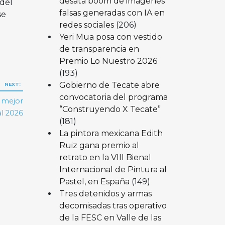
desata boom de imágenes
 del
falsas generadas con IA en
se
redes sociales
(206)
Yeri Mua posa con vestido
de transparencia en
Premio Lo Nuestro 2026
(193)
Gobierno de Tecate abre
NEXT:
convocatoria del programa
 mejor
“Construyendo X Tecate”
al 2026
(181)
La pintora mexicana Edith
Ruiz gana premio al
retrato en la VIII Bienal
Internacional de Pintura al
Pastel, en España
(149)
Tres detenidos y armas
decomisadas tras operativo
de la FESC en Valle de las