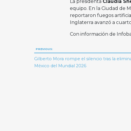
La presidenta
Claudia S
equipo. En la Ciudad de Méx
reportaron fuegos artifici
Inglaterra avanzó a cuarto
Con información de Infob
Navegación
PREVIOUS:
de
Gilberto Mora rompe el silencio tras la elimin
México del Mundial 2026
entradas