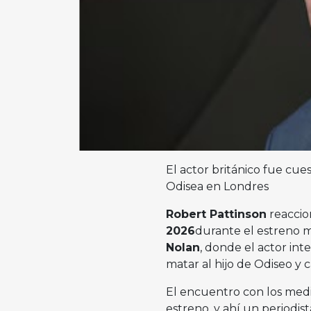
El actor británico fue cu
Odisea en Londres
Robert Pattinson
reaccio
2026
durante el estreno 
Nolan
, donde el actor int
matar al hijo de Odiseo y 
El encuentro con los medio
estreno, y ahí un periodist