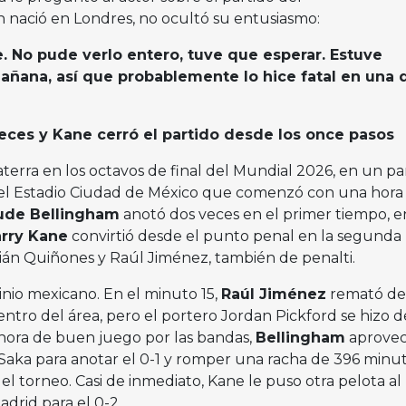
en nació en Londres, no ocultó su entusiasmo:
e. No pude verlo entero, tuve que esperar. Estuve
ñana, así que probablemente lo hice fatal en una d
ces y Kane cerró el partido desde los once pasos
terra en los octavos de final del Mundial 2026, en un pa
el Estadio Ciudad de México que comenzó con una hora
ude Bellingham
anotó dos veces en el primer tiempo, 
rry Kane
convirtió desde el punto penal en la segunda 
lián Quiñones y Raúl Jiménez, también de penalti.
nio mexicano. En el minuto 15,
Raúl Jiménez
remató de
ntro del área, pero el portero Jordan Pickford se hizo d
hora de buen juego por las bandas,
Bellingham
aprove
Saka para anotar el 0-1 y romper una racha de 396 minu
 el torneo. Casi de inmediato, Kane le puso otra pelota al
drid para el 0-2.