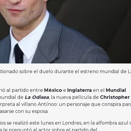
estionado sobre el duelo durante el estreno mundial de L
nó al partido entre
México
e
Inglaterra
en el
Mundial
mundial de
La Odisea
, la nueva película de
Christopher
erpreta al villano Antínoo: un personaje que conspira par
casarse con su esposa.
s se realizó este lunes en Londres, en la alfombra azul 
a le preguntó al actor sobre el partido del