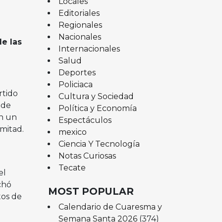
Locales
Editoriales
Regionales
Nacionales
e las
Internacionales
Salud
Deportes
Policiaca
rtido
Cultura y Sociedad
 de
Política y Economía
en un
Espectáculos
mitad.
mexico
Ciencia Y Tecnología
Notas Curiosas
Tecate
el
chó
MOST POPULAR
tos de
Calendario de Cuaresma y
Semana Santa 2026
(374)