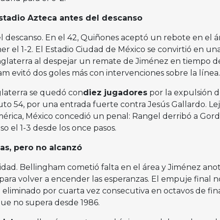
stadio Azteca antes del descanso
l descanso. En el 42, Quiñones aceptó un rebote en el á
er el 1-2. El Estadio Ciudad de México se convirtió en un
 Inglaterra al despejar un remate de Jiménez en tiempo d
m evitó dos goles más con intervenciones sobre la línea.
glaterra se quedó con
diez jugadores
por la expulsión 
to 54, por una entrada fuerte contra Jesús Gallardo. Le
érica, México concedió un penal: Rangel derribó a Gor
o el 1-3 desde los once pasos.
as, pero no alcanzó
sidad. Bellingham cometió falta en el área y Jiménez anot
para volver a encender las esperanzas. El empuje final n
eliminado por cuarta vez consecutiva en octavos de final
que no supera desde 1986.