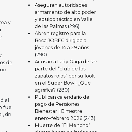
Aseguran autoridades
armamento de alto poder
y equipo táctico en Valle
rea y
de las Palmas
(296)
a
Abren registro para la
e
Beca JOBEC dirigida a
jóvenes de 14 a 29 años
(290)
de
Acusan a Lady Gaga de ser
jos de
parte del “club de los
don
zapatos rojos” por su look
en el Super Bowl: ¿Qué
significa?
(280)
Publican calendario de
ó el
pago de Pensiones
o fue
Bienestar | Bimestre
, sin
enero–febrero 2026
(243)
Muerte de “El Mencho”