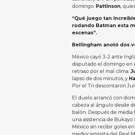
domingo.
Pattinson
, qui
“Qué juego tan increíbl
rodando Batman esta ma
escenas”.
Bellingham anotó dos ve
México cayó 3-2 ante Ingla
disputado el domingo en 
retraso por el mal clima.
J
lapso de dos minutos, y
Ha
Por el Tri descontaron Ju
El duelo arrancó con domi
cabeza al ángulo desde de
balón. Después de media 
una asistencia de Bukayo 
México sin recibir goles en
mediocampista del Real Ma