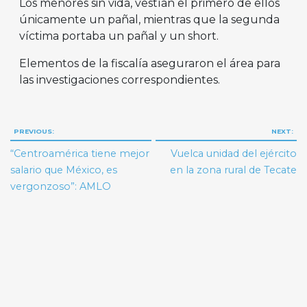
Los menores sin vida, vestían el primero de ellos
únicamente un pañal, mientras que la segunda
víctima portaba un pañal y un short.
Elementos de la fiscalía aseguraron el área para
las investigaciones correspondientes.
Navegación
PREVIOUS:
NEXT:
de
“Centroamérica tiene mejor
Vuelca unidad del ejército
entradas
salario que México, es
en la zona rural de Tecate
vergonzoso”: AMLO
Search But