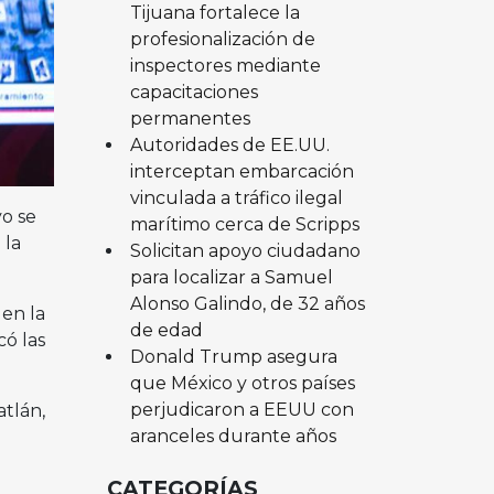
Tijuana fortalece la
profesionalización de
inspectores mediante
capacitaciones
permanentes
Autoridades de EE.UU.
interceptan embarcación
vinculada a tráfico ilegal
o se
marítimo cerca de Scripps
 la
Solicitan apoyo ciudadano
para localizar a Samuel
Alonso Galindo, de 32 años
 en la
de edad
ó las
Donald Trump asegura
que México y otros países
perjudicaron a EEUU con
tlán,
aranceles durante años
o
CATEGORÍAS