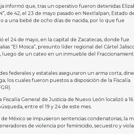
ja informó que, tras un operativo fueron detenidas Eliz
“N”, de 42, el 23 de mayo pasado en Nextlalpan, Estado d
do a una bebé de ocho días de nacida, por lo que fue
ó el 24 de mayo, en la capital de Zacatecas, donde fue
alias “El Mosca”, presunto líder regional del Cártel Jalisc
 luego de un cateo en un inmueble del Fraccionamiento
des federales y estatales aseguraron un arma corta, din
a, los cuales fueron puestos a disposición de la Fiscalía
FGR).
Fiscalía General de Justicia de Nuevo León localizó a 16
úsqueda, entre el 19 y 24 de este mes.
 de México se impusieron sentencias condenatorias, la má
eneradores de violencia por feminicidio, secuestro y viola