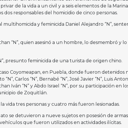
rivar de la vida a un civil y a seis elementos de la Marina
os dos responsables del homicidio de cinco personas.
l multihomicida y feminicida Daniel Alejandro “N”, sente
han “N”, quien asesinó a un hombre, lo desmembró y lo
N”, presunto feminicida de una turista de origen chino.
 al caso Coyomeapan, en Puebla, donde fueron detenidos
to “N”, Carlos “N”, Bernabé “N”, José Javier “N”, Luis Anton
than Iván “N” y Abdo Israel “N”, por su participación en lo
nicipio de Zoquitlán.
la vida tres personas y cuatro más fueron lesionadas.
o se detuvieron a nueve sujetos en posesión de armas
ehículos que fueron utilizados en actividades ilícitas.