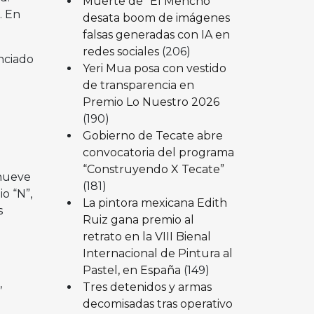
Muerte de “El Mencho”
. En
desata boom de imágenes
falsas generadas con IA en
redes sociales
(206)
nciado
Yeri Mua posa con vestido
de transparencia en
Premio Lo Nuestro 2026
(190)
Gobierno de Tecate abre
convocatoria del programa
“Construyendo X Tecate”
 nueve
(181)
io “N”,
La pintora mexicana Edith
s
Ruiz gana premio al
retrato en la VIII Bienal
Internacional de Pintura al
Pastel, en España
(149)
,
Tres detenidos y armas
decomisadas tras operativo