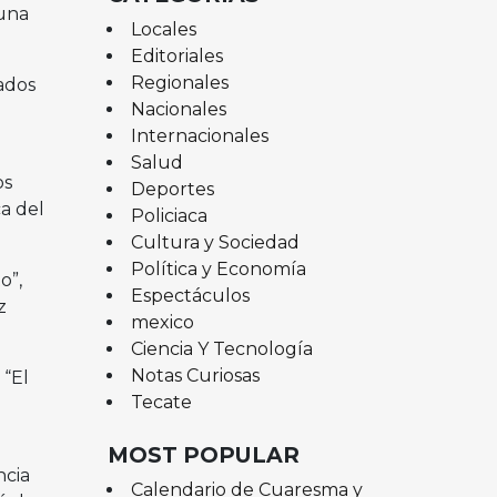
 una
Locales
Editoriales
Regionales
ados
Nacionales
Internacionales
Salud
os
Deportes
ca del
Policiaca
Cultura y Sociedad
Política y Economía
o”,
Espectáculos
z
mexico
Ciencia Y Tecnología
Notas Curiosas
 “El
Tecate
MOST POPULAR
ncia
Calendario de Cuaresma y