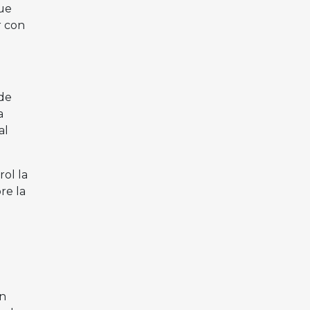
que
r con
 de
a
al
rol la
re la
en