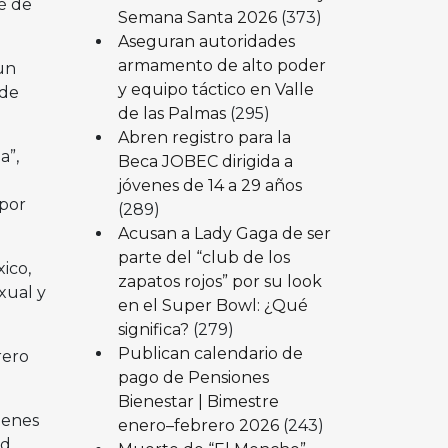
é de
Semana Santa 2026
(373)
Aseguran autoridades
armamento de alto poder
un
y equipo táctico en Valle
 de
de las Palmas
(295)
Abren registro para la
a”,
Beca JOBEC dirigida a
jóvenes de 14 a 29 años
 por
(289)
Acusan a Lady Gaga de ser
parte del “club de los
ico,
zapatos rojos” por su look
xual y
en el Super Bowl: ¿Qué
significa?
(279)
Publican calendario de
rero
pago de Pensiones
Bienestar | Bimestre
ienes
enero–febrero 2026
(243)
d.