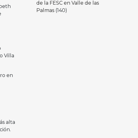
de la FESC en Valle de las
abeth
Palmas
(140)
e
o
 Villa
ero en
s alta
ción.