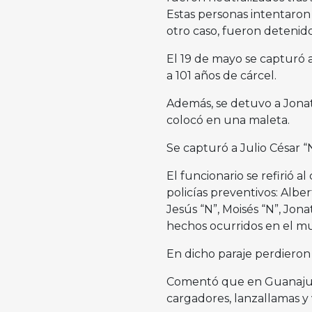
Estas personas intentaron p
otro caso, fueron detenid
El 19 de mayo se capturó a
a 101 años de cárcel.
Además, se detuvo a Jonat
colocó en una maleta.
Se capturó a Julio César “
El funcionario se refirió
policías preventivos: Alber
Jesús “N”, Moisés “N”, Jona
hechos ocurridos en el mu
En dicho paraje perdieron 
Comentó que en Guanajuat
cargadores, lanzallamas y v