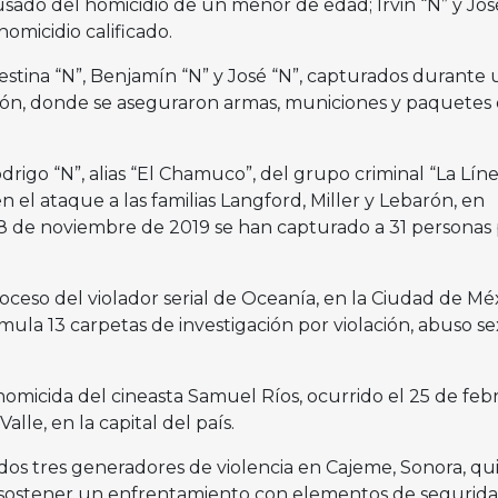
usado del homicidio de un menor de edad; Irvin “N” y Jos
homicidio calificado.
estina “N”, Benjamín “N” y José “N”, capturados durante 
ón, donde se aseguraron armas, municiones y paquetes
rigo “N”, alias “El Chamuco”, del grupo criminal “La Líne
n el ataque a las familias Langford, Miller y Lebarón, en
 8 de noviembre de 2019 se han capturado a 31 personas
roceso del violador serial de Oceanía, en la Ciudad de Méx
mula 13 carpetas de investigación por violación, abuso se
homicida del cineasta Samuel Ríos, ocurrido el 25 de feb
alle, en la capital del país.
dos tres generadores de violencia en Cajeme, Sonora, qu
s sostener un enfrentamiento con elementos de segurida