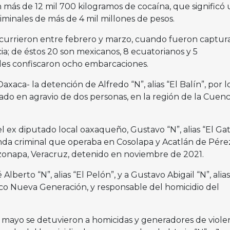
 más de 12 mil 700 kilogramos de cocaína, que significó
iminales de más de 4 mil millones de pesos.
ocurrieron entre febrero y marzo, cuando fueron captur
a; de éstos 20 son mexicanos, 8 ecuatorianos y 5
les confiscaron ocho embarcaciones.
xaca- la detención de Alfredo “N”, alias “El Balín”, por l
icado en agravio de dos personas, en la región de la Cuen
 ex diputado local oaxaqueño, Gustavo “N”, alias “El Gat
nda criminal que operaba en Cosolapa y Acatlán de Pére
zonapa, Veracruz, detenido en noviembre de 2021.
lberto “N”, alias “El Pelón”, y a Gustavo Abigail “N”, alias
lisco Nueva Generación, y responsable del homicidio del
e mayo se detuvieron a homicidas y generadores de viole