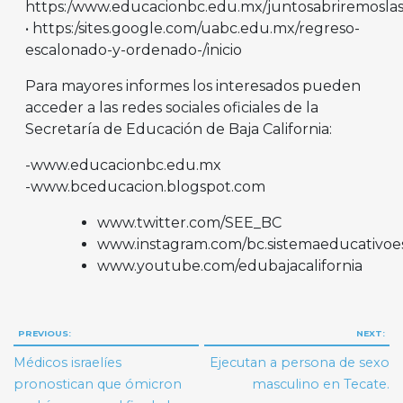
https:/www.educacionbc.edu.mx/juntosabriremoslas
• https:/sites.google.com/uabc.edu.mx/regreso-
escalonado-y-ordenado-/inicio
Para mayores informes los interesados pueden
acceder a las redes sociales oficiales de la
Secretaría de Educación de Baja California:
-www.educacionbc.edu.mx
-www.bceducacion.blogspot.com
www.twitter.com/SEE_BC
www.instagram.com/bc.sistemaeducativoes
www.youtube.com/edubajacalifornia
Navegación
PREVIOUS:
NEXT:
de
Médicos israelíes
Ejecutan a persona de sexo
entradas
pronostican que ómicron
masculino en Tecate.