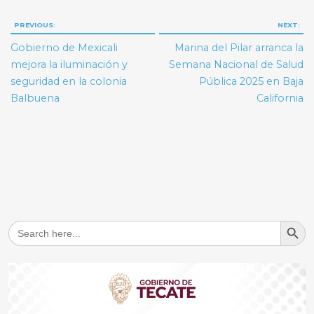
Navegación
PREVIOUS:
NEXT:
de
Gobierno de Mexicali
Marina del Pilar arranca la
entradas
mejora la iluminación y
Semana Nacional de Salud
seguridad en la colonia
Pública 2025 en Baja
Balbuena
California
Search But
Search
for: