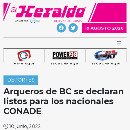
Skip
to
content
10 AGOSTO 2026
MIRA AQUÍ
ESCUCHA AQUÍ
ESCUCHA AQUÍ
DEPORTES
Arqueros de BC se declaran
listos para los nacionales
CONADE
10 junio, 2022