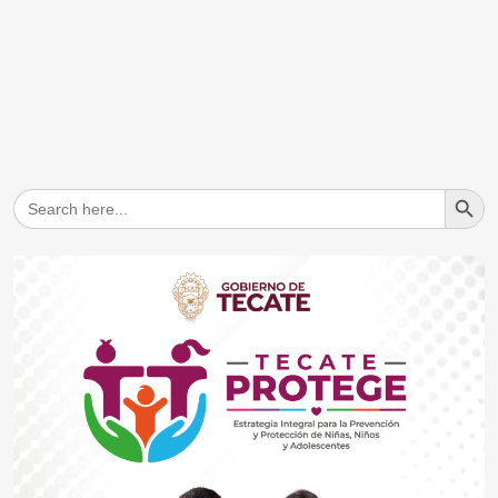
Search But
Search
for: