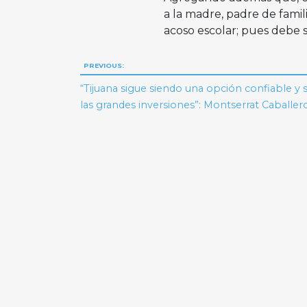
a la madre, padre de famil
acoso escolar; pues debe s
Navegación
PREVIOUS:
de
“Tijuana sigue siendo una opción confiable y 
las grandes inversiones”: Montserrat Caballer
entradas