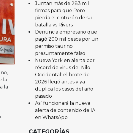
Juntan más de 283 mil
firmas para que Roro
pierda el cinturón de su
batalla vs Rivers
Denuncia empresario que
pagó 200 mil pesos por un
permiso taurino
presuntamente falso
Nueva York en alerta por
récord de virus del Nilo
eno,
Occidental: el brote de
 la
2026 llegó antes y ya
a la
duplica los casos del año
pasado
Así funcionará la nueva
alerta de contenido de IA
,
en WhatsApp
CATEGORÍAS