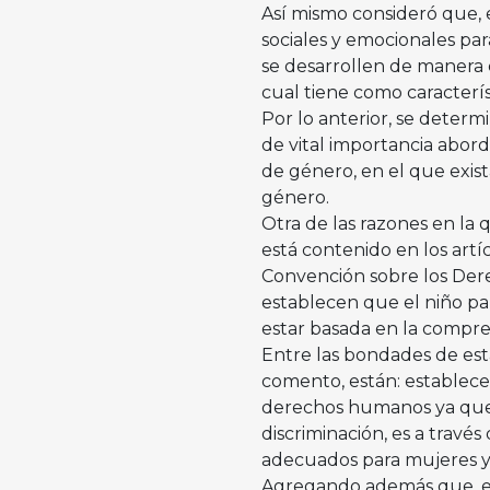
Así mismo consideró que, 
sociales y emocionales par
se desarrollen de manera e
cual tiene como característ
Por lo anterior, se determ
de vital importancia abor
de género, en el que exis
género.
Otra de las razones en la 
está contenido en los artíc
Convención sobre los Dere
establecen que el niño pa
estar basada en la compren
Entre las bondades de esta
comento, están: establece
derechos humanos ya que u
discriminación, es a través
adecuados para mujeres y
Agregando además que, en 