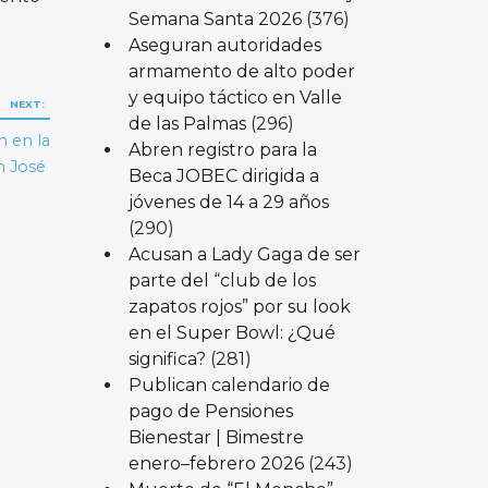
Semana Santa 2026
(376)
l
Aseguran autoridades
armamento de alto poder
y equipo táctico en Valle
NEXT:
de las Palmas
(296)
n en la
Abren registro para la
n José
Beca JOBEC dirigida a
jóvenes de 14 a 29 años
(290)
Acusan a Lady Gaga de ser
parte del “club de los
zapatos rojos” por su look
en el Super Bowl: ¿Qué
significa?
(281)
Publican calendario de
pago de Pensiones
Bienestar | Bimestre
enero–febrero 2026
(243)