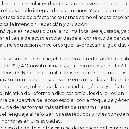
el entorno escolar es donde se promueven las habilidad
a el desarrollo integral de los alumnos. Y puede que est
xitosa debido a factores externos como el acoso escolar,
ica la intención, repetición y duración.
inó que es necesario que la norma local sea ajustada, ya
dar el tema de acoso escolar desde el contexto de perspe
ta una educación en valores que favorezcan la igualdad
que se sustentó es que, el derecho a la educación de cali
ulos 3º y 4º Constitucionales, así como en el artículo 29 
chos del Niño, en el cual dichos instrumentos jurídicos
ra asumir una vida responsable en una sociedad libre, d
sión, la paz, tolerancia, la equidad de género y la frater
 Iniciativa de reforma a diversos artículos de la Ley en
r la perspectiva del acoso escolar con enfoque de géner
na de las formas más sutiles de transmitir esta
 del lenguaje al reforzar los estereotipos y roles consider
 hombres en una sociedad.
caso de delito o infracción, se debe hacer del conocim