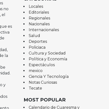
es
Locales
as no
Editoriales
 el
Regionales
Nacionales
 que es
Internacionales
ctiva
Salud
 de
Deportes
Policiaca
dad,
Cultura y Sociedad
de la
Política y Economía
Espectáculos
ebe
mexico
nidad.
Ciencia Y Tecnología
Notas Curiosas
o y
Tecate
ados
MOST POPULAR
Calendario de Cuaresma y
iento