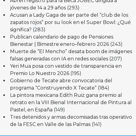
Abren registro para la Beca JOBEC dirigida a
jóvenes de 14 a 29 años
(293)
Acusan a Lady Gaga de ser parte del “club de los
zapatos rojos” por su look en el Super Bowl: ¿Qué
significa?
(283)
Publican calendario de pago de Pensiones
Bienestar | Bimestre enero–febrero 2026
(243)
Muerte de “El Mencho” desata boom de imágenes
falsas generadas con IA en redes sociales
(207)
Yeri Mua posa con vestido de transparencia en
Premio Lo Nuestro 2026
(195)
Gobierno de Tecate abre convocatoria del
programa “Construyendo X Tecate”
(184)
La pintora mexicana Edith Ruiz gana premio al
retrato en la VIII Bienal Internacional de Pintura al
Pastel, en España
(149)
Tres detenidos y armas decomisadas tras operativo
de la FESC en Valle de las Palmas
(141)