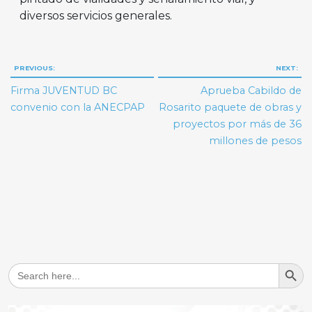
diversos servicios generales.
Navegación
PREVIOUS:
NEXT:
de
Firma JUVENTUD BC
Aprueba Cabildo de
entradas
convenio con la ANECPAP
Rosarito paquete de obras y
proyectos por más de 36
millones de pesos
Search But
Search
for: