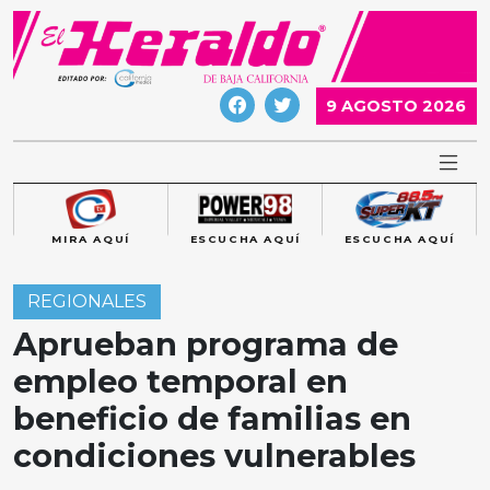
Skip
to
content
9 AGOSTO 2026
MIRA AQUÍ
ESCUCHA AQUÍ
ESCUCHA AQUÍ
REGIONALES
Aprueban programa de
empleo temporal en
beneficio de familias en
condiciones vulnerables