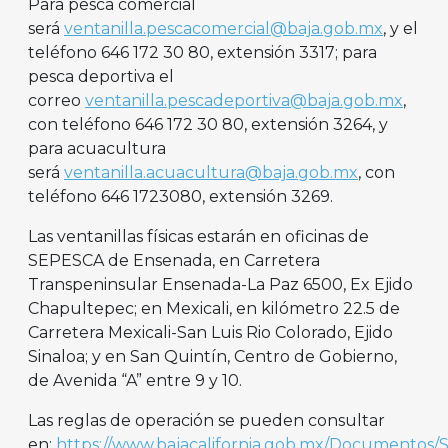
Para pesca comercial
será
ventanilla.pescacomercial@baja.gob.mx
, y el
teléfono 646 172 30 80, extensión 3317; para
pesca deportiva el
correo
ventanilla.pescadeportiva@baja.gob.mx
,
con teléfono 646 172 30 80, extensión 3264, y
para acuacultura
será
ventanilla.acuacultura@baja.gob.mx
, con
teléfono 646 1723080, extensión 3269.
Las ventanillas físicas estarán en oficinas de
SEPESCA de Ensenada, en Carretera
Transpeninsular Ensenada-La Paz 6500, Ex Ejido
Chapultepec; en Mexicali, en kilómetro 22.5 de
Carretera Mexicali-San Luis Rio Colorado, Ejido
Sinaloa; y en San Quintín, Centro de Gobierno,
de Avenida “A” entre 9 y 10.
Las reglas de operación se pueden consultar
en:
https://www.bajacalifornia.gob.mx/Documentos/