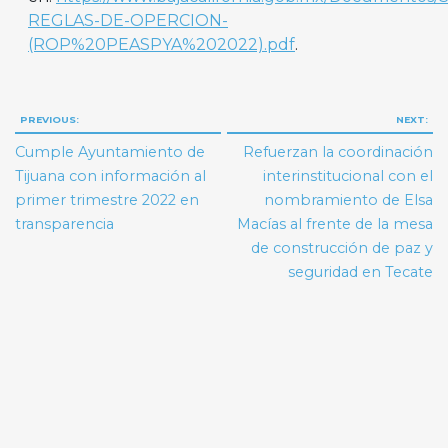
REGLAS-DE-OPERCION-
(ROP%20PEASPYA%202022).pdf
.
Navegación
PREVIOUS:
NEXT:
de
Cumple Ayuntamiento de
Refuerzan la coordinación
entradas
Tijuana con información al
interinstitucional con el
primer trimestre 2022 en
nombramiento de Elsa
transparencia
Macías al frente de la mesa
de construcción de paz y
seguridad en Tecate
Search But