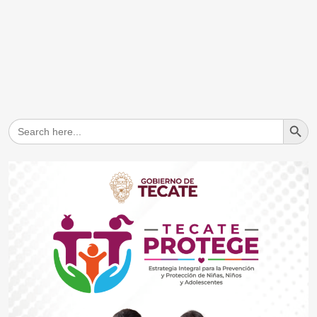
Search But
Search
for: