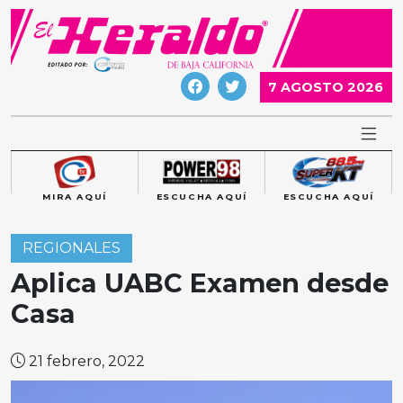
Skip
to
content
7 AGOSTO 2026
MIRA AQUÍ
ESCUCHA AQUÍ
ESCUCHA AQUÍ
REGIONALES
Aplica UABC Examen desde
Casa
21 febrero, 2022