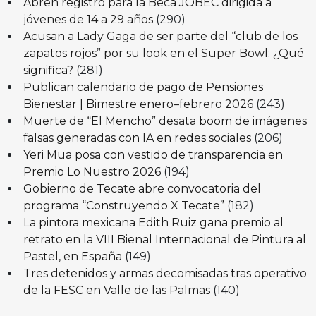
Abren registro para la Beca JOBEC dirigida a
jóvenes de 14 a 29 años
(290)
Acusan a Lady Gaga de ser parte del “club de los
zapatos rojos” por su look en el Super Bowl: ¿Qué
significa?
(281)
Publican calendario de pago de Pensiones
Bienestar | Bimestre enero–febrero 2026
(243)
Muerte de “El Mencho” desata boom de imágenes
falsas generadas con IA en redes sociales
(206)
Yeri Mua posa con vestido de transparencia en
Premio Lo Nuestro 2026
(194)
Gobierno de Tecate abre convocatoria del
programa “Construyendo X Tecate”
(182)
La pintora mexicana Edith Ruiz gana premio al
retrato en la VIII Bienal Internacional de Pintura al
Pastel, en España
(149)
Tres detenidos y armas decomisadas tras operativo
de la FESC en Valle de las Palmas
(140)