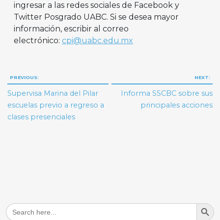
ingresar a las redes sociales de Facebook y
Twitter Posgrado UABC. Si se desea mayor
información, escribir al correo
electrónico:
cpi@uabc.edu.mx
Navegación
PREVIOUS:
NEXT:
de
Supervisa Marina del Pilar
Informa SSCBC sobre sus
entradas
escuelas previo a regreso a
principales acciones
clases presenciales
Search But
Search
for: