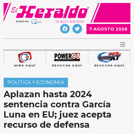
Skip
to
content
7 AGOSTO 2026
MIRA AQUÍ
ESCUCHA AQUÍ
ESCUCHA AQUÍ
POLÍTICA Y ECONOMÍA
Aplazan hasta 2024
sentencia contra García
Luna en EU; juez acepta
recurso de defensa