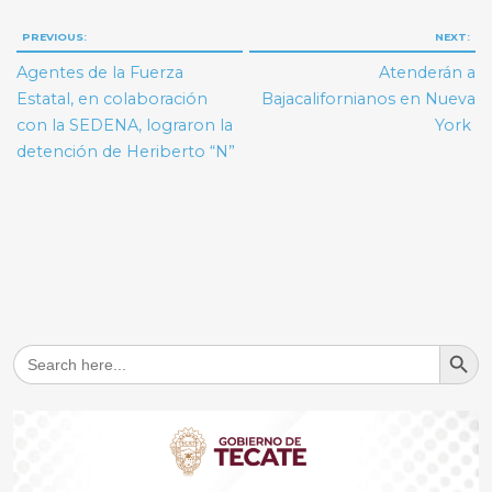
Navegación
PREVIOUS:
NEXT:
de
Agentes de la Fuerza
Atenderán a
entradas
Estatal, en colaboración
Bajacalifornianos en Nueva
con la SEDENA, lograron la
York
detención de Heriberto “N”
Search But
Search
for: