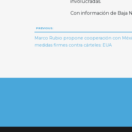
involucradas.
Con información de Baja
Navegación
PREVIOUS:
de
Marco Rubio propone cooperación con Méxi
medidas firmes contra cárteles: EUA
entradas