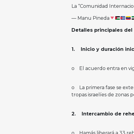
La “Comunidad Internacion
— Manu Pineda
Detalles principales del
1. Inicio y duración inic
o El acuerdo entra en vig
o La primera fase se exten
tropas israelíes de zonas 
2. Intercambio de rehen
o Hamás liberará a 33 reh