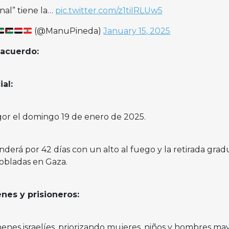
al” tiene la…
pic.twitter.com/z1tiIRLUw5
(@ManuPineda)
January 15, 2025
 acuerdo:
ial:
or el domingo 19 de enero de 2025.
derá por 42 días con un alto al fuego y la retirada grad
pobladas en Gaza.
es y prisioneros:
enes israelíes, priorizando mujeres, niños y hombres ma