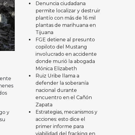
Denuncia ciudadana
permite localizar y destruir
plantío con más de 16 mil
plantas de marihuana en
Tijuana
FGE detiene al presunto
copiloto del Mustang
involucrado en accidente
donde murió la abogada
Mónica Elizabeth
Ruiz Uribe llama a
mente
defender la soberanía
ehenes
nacional durante
dos
encuentro en el Cañón
Zapata
Estrategias, mecanismos y
ego y
acciones: esto dice el
 su
primer informe para
viabilidad del fracking en