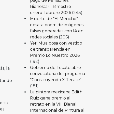
pago de Pensiones
Bienestar | Bimestre
enero–febrero 2026
(243)
Muerte de “El Mencho”
desata boom de imágenes
falsas generadas con IA en
redes sociales
(206)
Yeri Mua posa con vestido
de transparencia en
Premio Lo Nuestro 2026
(192)
Gobierno de Tecate abre
s, la
convocatoria del programa
“Construyendo X Tecate”
ntando
(181)
La pintora mexicana Edith
Ruiz gana premio al
e su
retrato en la VIII Bienal
tes
Internacional de Pintura al