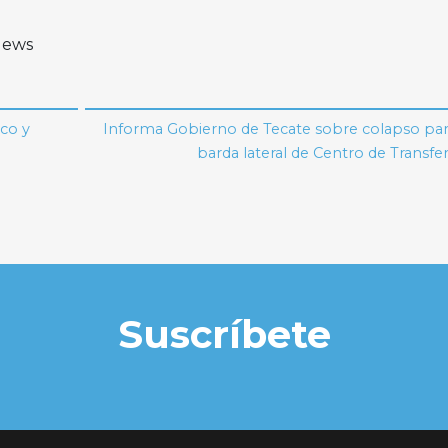
 News
co y
Informa Gobierno de Tecate sobre colapso parc
barda lateral de Centro de Transfe
Suscríbete