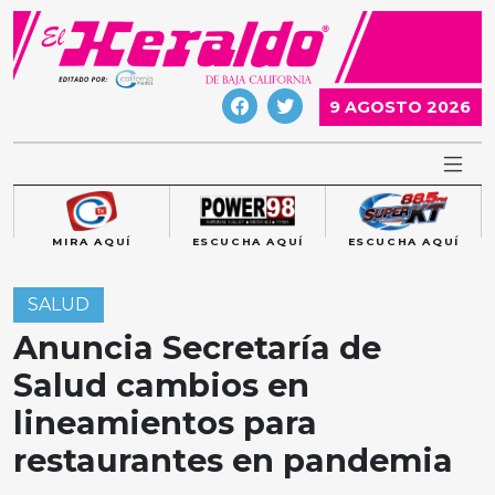
Skip
to
content
9 AGOSTO 2026
MIRA AQUÍ
ESCUCHA AQUÍ
ESCUCHA AQUÍ
SALUD
Anuncia Secretaría de
Salud cambios en
lineamientos para
restaurantes en pandemia