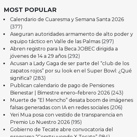
MOST POPULAR
Calendario de Cuaresma y Semana Santa 2026
(377)
Aseguran autoridades armamento de alto poder y
equipo táctico en Valle de las Palmas
(297)
Abren registro para la Beca JOBEC dirigida a
jóvenes de 14 a 29 años
(292)
Acusan a Lady Gaga de ser parte del “club de los
zapatos rojos” por su look en el Super Bowl: ¿Qué
significa?
(283)
Publican calendario de pago de Pensiones
Bienestar | Bimestre enero–febrero 2026
(243)
Muerte de “El Mencho” desata boom de imágenes
falsas generadas con IA en redes sociales
(206)
Yeri Mua posa con vestido de transparencia en
Premio Lo Nuestro 2026
(195)
Gobierno de Tecate abre convocatoria del
programa “Construyendo X Tecate”
(184)