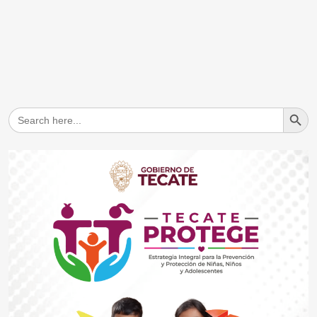
Search But
Search
for: